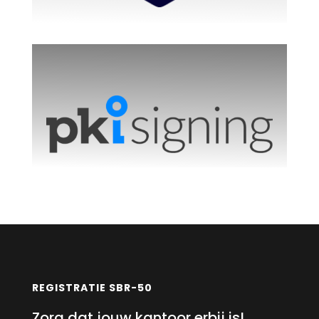
REGISTRATIE SBR-50
Zorg dat jouw kantoor erbij is!