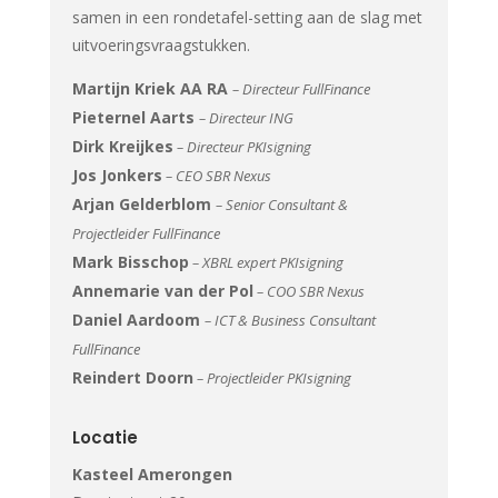
samen in een rondetafel-setting aan de slag met
uitvoeringsvraagstukken.
Martijn Kriek AA RA
– Directeur FullFinance
Pieternel Aarts
– Directeur ING
Dirk Kreijkes
– Directeur PKIsigning
Jos Jonkers
– CEO SBR Nexus
Arjan Gelderblom
– Senior Consultant &
Projectleider FullFinance
Mark Bisschop
– XBRL expert PKIsigning
Annemarie van der Pol
– COO SBR Nexus
Daniel Aardoom
– ICT & Business Consultant
FullFinance
Reindert Doorn
– Projectleider PKIsigning
Locatie
Kasteel Amerongen